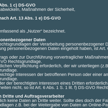
 Abs. 1 c) DS-GVO
n abwickeln, Maßnahmen der Sicherheit,
nach Art. 13 Abs. 1 e) DS-GVO
fassend als „Nutzer“ bezeichnet.
rsonenbezogener Daten
Rechtsgrundlagen der Verarbeitung personenbezogener D
tung personenbezogenen Daten eingeholt haben, ist Art. 
rtrags oder zur Durchführung vorvertraglicher Maßnahmen 
DS-GVO Rechtsgrundlage.
tlichen Verpflichtung erforderlich, der wir unterliegen (z
grundlage.
swichtige Interessen der betroffenen Person oder einer 
grundlage.
er der berechtigten Interessen eines Dritten erforderlic
iten nicht, so ist Art. 6 Abs. 1 S. 1 lit. f) DS-GVO Rech
Dritte und Auftragsverarbeiter
ch keine Daten an Dritte weiter. Sollte dies doch der Fal
lagen z.B. bei der Weitergabe von Daten an Online-Pay