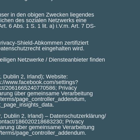
nser in den obigen Zwecken liegendes
tlichen des sozialen Netzwerks eine
 6 Abs. 1 S. 1 lit. a) i.V.m. Art. 7 DS-
ivacy-Shield-Abkommen zertifiziert
Datenschutzrecht eingehalten wird.
iligen Netzwerke / Diensteanbieter finden
Dublin 2, Irland); Website:
s://www.facebook.com/settings?
tact/2061665240770586
; Privacy
arung über gemeinsame Verarbeitung
l/terms/page_controller_addendum
,
t_page_insights_data
.
 Dublin 2, Irland) – Datenschutzerklärung/
/contact/186020218683230
; Privacy
barung über gemeinsame Verarbeitung
l/terms/page_controller_addendum
.