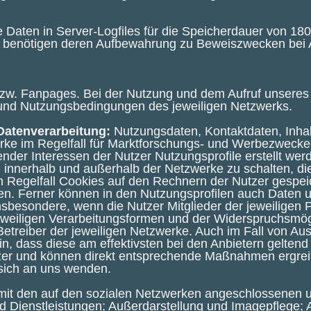
 Daten in Server-Logfiles für die Speicherdauer von 180
r benötigen deren Aufbewahrung zu Beweiszwecken bei An
 bzw. Fanpages. Bei der Nutzung und dem Aufruf unseres 
 und Nutzungsbedingungen des jeweiligen Netzwerks.
Datenverarbeitung:
Nutzungsdaten, Kontaktdaten, Inhal
erke im Regelfall für Marktforschungs- und Werbezwecke
nder Interessen der Nutzer Nutzungsprofile erstellt we
nnerhalb und außerhalb der Netzwerke zu schalten, di
Regelfall Cookies auf den Rechnern der Nutzer gespei
den. Ferner können in den Nutzungsprofilen auch Daten
besondere, wenn die Nutzer Mitglieder der jeweiligen P
r jeweiligen Verarbeitungsformen und der Widerspruchsmög
etreiber der jeweiligen Netzwerke. Auch im Fall von A
in, dass diese am effektivsten bei den Anbietern gelte
utzer und können direkt entsprechende Maßnahmen ergrei
sich an uns wenden.
t den auf den sozialen Netzwerken angeschlossenen und
 Dienstleistungen; Außerdarstellung und Imagepflege;