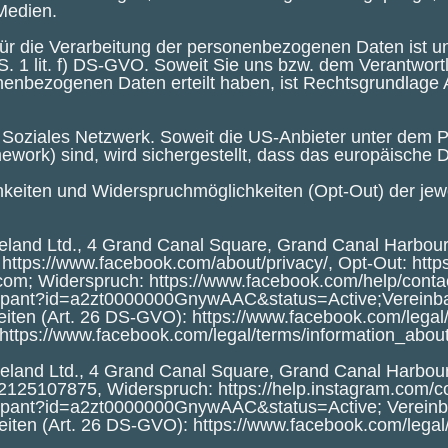
Medien.
ür die Verarbeitung der personenbezogenen Daten ist u
 S. 1 lit. f) DS-GVO. Soweit Sie uns bzw. dem Verantwor
nenbezogenen Daten erteilt haben, ist Rechtsgrundlage Art.
Soziales Netzwerk. Soweit die US-Anbieter unter dem Pr
mework
) sind, wird sichergestellt, dass das europäische 
keiten und Widerspruchmöglichkeiten (Opt-Out) der jewe
eland Ltd., 4 Grand Canal Square, Grand Canal Harbour, 
:
https://www.facebook.com/about/privacy/
, Opt-Out:
http
.com
; Widerspruch:
https://www.facebook.com/help/con
ticipant?id=a2zt0000000GnywAAC&status=Active
;Vereinb
iten (Art. 26 DS-GVO):
https://www.facebook.com/lega
https://www.facebook.com/legal/terms/information_abou
eland Ltd., 4 Grand Canal Square, Grand Canal Harbour,
522125107875
, Widerspruch:
https://help.instagram.com
ticipant?id=a2zt0000000GnywAAC&status=Active
; Verein
eiten (Art. 26 DS-GVO):
https://www.facebook.com/lega