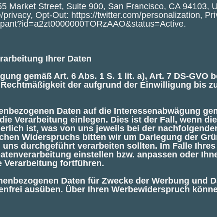
355 Market Street, Suite 900, San Francisco, CA 94103, 
e/privacy
, Opt-Out:
https://twitter.com/personalization
, Pr
ticipant?id=a2zt0000000TORzAAO&status=Active
.
rarbeitung Ihrer Daten
igung gemäß Art. 6 Abs. 1 S. 1 lit. a), Art. 7 DS-GVO 
e Rechtmäßigkeit der aufgrund der Einwilligung bis z
nenbezogenen Daten auf die Interessenabwägung gemäß
e Verarbeitung einlegen. Dies ist der Fall, wenn di
rderlich ist, was von uns jeweils bei der nachfolgen
lchen Widerspruchs bitten wir um Darlegung der Grü
ns durchgeführt verarbeiten sollten. Im Falle Ihre
atenverarbeitung einstellen bzw. anpassen oder Ih
 Verarbeitung fortführen.
onenbezogenen Daten für Zwecke der Werbung und Da
enfrei ausüben. Über Ihren Werbewiderspruch könne