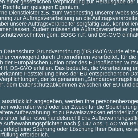
en einer gesetzlichen Verpflichtung zur Herausgabe der
 Rechte am geistigen Eigentum.
erne Dienstleister z.B. zum Webhosting unserer Website
ung zur Auftragsverarbeitung an die Auftragsverarbeite
i unsere Auftragsverarbeiter sorgfältig aus, kontrolli
äumen lassen. Zudem müssen die Auftragsverarbeiter gee
schutzvorschriften gem. BDSG n.F. und DS-GVO einhal
n Datenschutz-Grundverordnung (DS-GVO) wurde eine ei
aher vorwiegend durch Unternehmen verarbeitet, für di
alb der Europäischen Union oder des Europäischen Wirts
 ff. DS-GVO erfüllen. Das bedeutet, die Verarbeitung er
anerkannte Feststellung eines der EU entsprechenden D
her Verpflichtungen, der so genannten „Standardvertragskl
eld“, dem Datenschutzabkommen zwischen der EU und d
ng ausdrücklich angegeben, werden Ihre personenbezogen
Ihnen widerrufen wird oder der Zweck für die Speicherung 
weitere Aufbewahrung ist zu Beweiszwecken erforderlich
runter fallen etwa handelsrechtliche Aufbewahrungspfl
he Aufbewahrungspflichten nach § 147 Abs. 1 AO von Be
 erfolgt eine Sperrung oder Löschung Ihrer Daten, es se
füllung erforderlich.