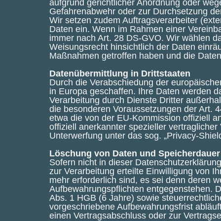
aufgrund gerichtlicher Anordnung oder weg
Gefahrenabwehr oder zur Durchsetzung der
Wir setzen zudem Auftragsverarbeiter (ext
Daten ein. Wenn im Rahmen einer Vereinbar
immer nach Art. 28 DS-GVO. Wir wählen dabe
Weisungsrecht hinsichtlich der Daten einr
Maßnahmen getroffen haben und die Daten
Datenübermittlung in Drittstaaten
Durch die Verabschiedung der europäische
in Europa geschaffen. Ihre Daten werden d
Verarbeitung durch Dienste Dritter außerh
die besonderen Voraussetzungen der Art. 44
etwa die von der EU-Kommission offiziell 
offiziell anerkannter spezieller vertraglic
Unterwerfung unter das sog. „Privacy-Shi
Löschung von Daten und Speicherdauer
Sofern nicht in dieser Datenschutzerkläru
zur Verarbeitung erteilte Einwilligung von 
mehr erforderlich sind, es sei denn deren 
Aufbewahrungspflichten entgegenstehen. Da
Abs. 1 HGB (6 Jahre) sowie steuerrechtlic
vorgeschriebene Aufbewahrungsfrist abläuft,
einen Vertragsabschluss oder zur Vertragser